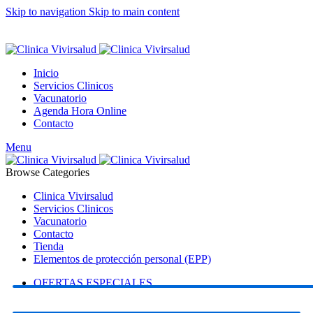
Skip to navigation
Skip to main content
HORARIO DE ATENCIÓN: Lunes a Viernes de 09:30 - 13:00
y 14:00-19:00 | Sábado y Domingo: Cerrado
Inicio
Servicios Clinicos
Vacunatorio
Agenda Hora Online
Contacto
Menu
Browse Categories
Clinica Vivirsalud
Servicios Clinicos
Vacunatorio
Contacto
Tienda
Elementos de protección personal (EPP)
OFERTAS ESPECIALES