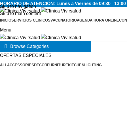
HORARIO DE ATENCIÓN: Lunes a Viernes de 09:30 - 13:00 
Skip to navigation
Skip to main content
INICIO
SERVICIOS CLINICOS
VACUNATORIO
AGENDA HORA ONLINE
CON
Menu
Browse Categories
OFERTAS ESPECIALES
ALL
ACCESSORIES
DECOR
FURNITURE
KITCHEN
LIGHTING
Imperdiet mauris a nontin
Accessories