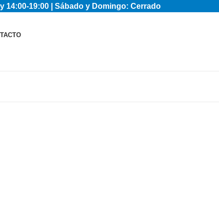
y 14:00-19:00 | Sábado y Domingo: Cerrado
TACTO
Potenti parturient parturie
Accessories